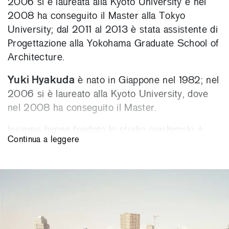
2006 si è laureata alla Kyoto University e nel
2008 ha conseguito il Master alla Tokyo
University; dal 2011 al 2013 è stata assistente di
Progettazione alla Yokohama Graduate School of
Architecture.
Yuki Hyakuda
è nato in Giappone nel 1982; nel
2006 si è laureato alla Kyoto University, dove
nel 2008 ha conseguito il Master.
Insieme hanno fondato lo studio onishimaki +
Continua a leggere
hyakudayuki architects, fra le cui opere troviamo
la casa per il fine settimana a Sengataki (2006),
l’installazione Kemono a Tokyo (2008), il
padiglione Ground Folly a Fukuoka (2009),
l’installazione Cave in a Dream al Museum of
Contemporary Art di Tokyo (2009-2010), la
casa Double-Helix a Tokyo e l’allestimento della