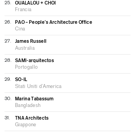
25.
OUALALOU + CHOI
Francia
26.
PAO – People’s Architecture Office
Cina
27.
James Russell
Australia
28.
SAMI-arquitectos
Portogallo
29.
SO-IL
Stati Uniti d’America
30.
Marina Tabassum
Bangladesh
31.
TNA Architects
Giappone