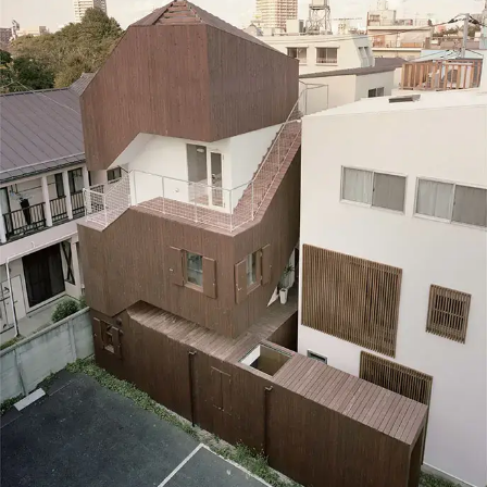
mostra Seeing itself di Takashi Homma a Tokyo
(2011), la Home-for-All per bambini a Higashi-
Matsushima e la stazione di servizio Satoumi a
Miyagi (2013). Numerosi i premi ricevuti: Shelter
Students’ Competition Grand Prix (2005 e
2006), Highest Award for the Graduation
Design attribuito dalla Kyoto University, Island
City Folly Workshop Grand Prix e JT Smokers’
Style Competition (2006), Kashima Award
(2007), SUS Aluminium Award for under 30
architects Grand Prix (2010), Best Debutant of
the Year (2011), Shinkenchiku Award e Asakura
Award (2012).