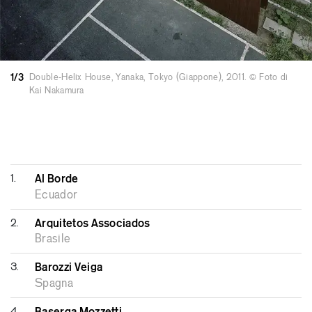
1/3
Double-Helix House, Yanaka, Tokyo (Giappone), 2011. © Foto di
Kai Nakamura
1.
Al Borde
Ecuador
2.
Arquitetos Associados
Brasile
3.
Barozzi Veiga
Spagna
4.
Baserga Mozzetti