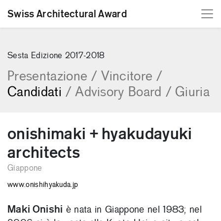
Swiss Architectural Award
[Skip to content]
Sesta Edizione 2017-2018
Presentazione
/
Vincitore
/
Candidati
/
Advisory Board
/
Giuria
onishimaki + hyakudayuki
architects
Giappone
www.onishihyakuda.jp
Maki Onishi
è nata in Giappone nel 1983; nel