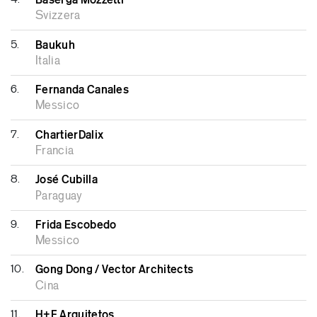
Svizzera
5.
Baukuh
Italia
6.
Fernanda Canales
Messico
7.
ChartierDalix
Francia
8.
José Cubilla
Paraguay
9.
Frida Escobedo
Messico
10.
Gong Dong / Vector Architects
Cina
11.
H+F Arquitetos