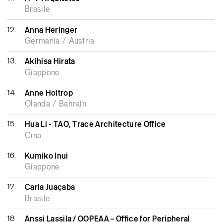
Brasile
12.
Anna Heringer
Germania / Austria
13.
Akihisa Hirata
Giappone
14.
Anne Holtrop
Olanda / Bahrain
15.
Hua Li - TAO, Trace Architecture Office
Cina
16.
Kumiko Inui
Giappone
17.
Carla Juaçaba
Brasile
18.
Anssi Lassila / OOPEAA – Office for Peripheral