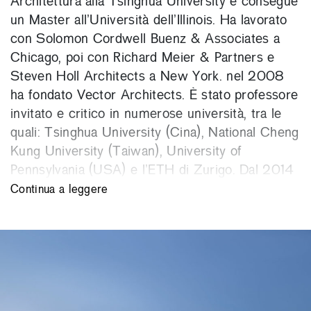
Architettura alla Tsinghua University e consegue
un Master all’Università dell’Illinois. Ha lavorato
con Solomon Cordwell Buenz & Associates a
Chicago, poi con Richard Meier & Partners e
Steven Holl Architects a New York. nel 2008
ha fondato Vector Architects. È stato professore
invitato e critico in numerose università, tra le
quali: Tsinghua University (Cina), National Cheng
Kung University (Taiwan), University of
Pennsylvania (USA) e l’ETH di Zurigo. Dal 2014
insegna progettazione alla Scuola di Architettura
Continua a leggere
della Tsinghua University.