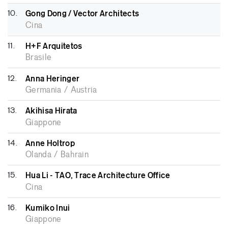
10.
Gong Dong / Vector Architects
Cina
11.
H+F Arquitetos
Brasile
12.
Anna Heringer
Germania / Austria
13.
Akihisa Hirata
Giappone
14.
Anne Holtrop
Olanda / Bahrain
15.
Hua Li - TAO, Trace Architecture Office
Cina
16.
Kumiko Inui
Giappone