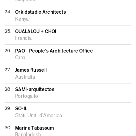
24.
Orkidstudio Architects
Kenya
25.
OUALALOU + CHOI
Francia
26.
PAO – People’s Architecture Office
Cina
27.
James Russell
Australia
28.
SAMI-arquitectos
Portogallo
29.
SO-IL
Stati Uniti d’America
30.
Marina Tabassum
Bangladesh