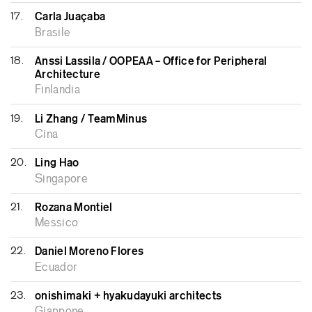
17.
Carla Juaçaba
Brasile
18.
Anssi Lassila / OOPEAA – Office for Peripheral
Architecture
Finlandia
19.
Li Zhang / TeamMinus
Cina
20.
Ling Hao
Singapore
21.
Rozana Montiel
Messico
22.
Daniel Moreno Flores
Ecuador
23.
onishimaki + hyakudayuki architects
Giappone