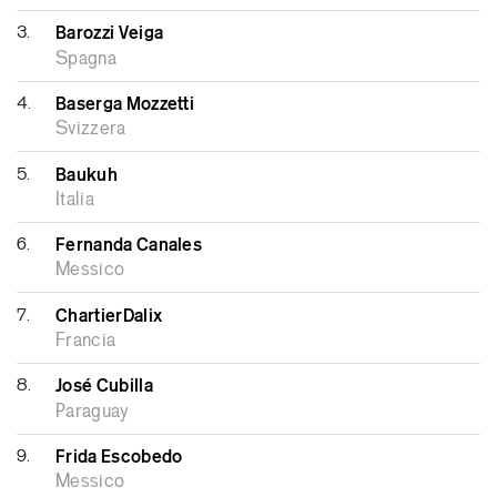
3.
Barozzi Veiga
Spagna
4.
Baserga Mozzetti
Svizzera
5.
Baukuh
Italia
6.
Fernanda Canales
Messico
7.
ChartierDalix
Francia
8.
José Cubilla
Paraguay
9.
Frida Escobedo
Messico