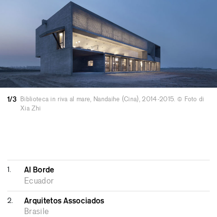
1/3
Biblioteca in riva al mare, Nandaihe (Cina), 2014-2015. © Foto di
Xia Zhi
1.
Al Borde
Ecuador
2.
Arquitetos Associados
Brasile