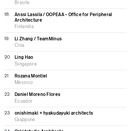
Brasile
18.
Anssi Lassila / OOPEAA – Office for Peripheral
Architecture
Finlandia
19.
Li Zhang / TeamMinus
Cina
20.
Ling Hao
Singapore
21.
Rozana Montiel
Messico
22.
Daniel Moreno Flores
Ecuador
23.
onishimaki + hyakudayuki architects
Giappone