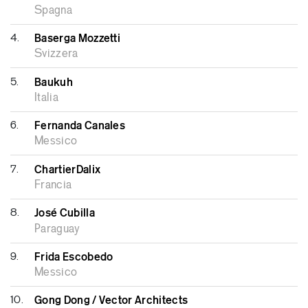
all’Escola da Cidade, São paulo.
Spagna
4.
Baserga Mozzetti
Svizzera
5.
Baukuh
Italia
6.
Fernanda Canales
Messico
7.
ChartierDalix
Francia
8.
José Cubilla
Paraguay
9.
Frida Escobedo
Messico
10.
Gong Dong / Vector Architects