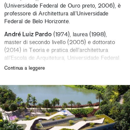
(Universidade Federal de Ouro preto, 2006), è
professore di Architettura all’Universidade
Federal de Belo Horizonte.
André Luiz Pardo
(1974), laurea (1998),
master di secondo livello (2005) e dottorato
(2014) in Teoria e pratica dell’architettura
all’Escola de Arquitetura, Universidade Federal
do Minas Gerais, dove è professore.
Continua a leggere
Bruno Santa Cecília
(1978), laurea (1999),
master di secondo livello (2004) e dottorato
(2012) in Teoria e pratica dell’architettura
all’Escola de Arquitetura, Universidade Federal
do Minas Gerais, dove è professore, come pure
presso la Universidade FUMEC. È autore del
volume Eolo Maia: Complexidade e contradição