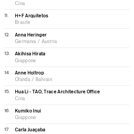
Cina
11.
H+F Arquitetos
Brasile
12.
Anna Heringer
Germania / Austria
13.
Akihisa Hirata
Giappone
14.
Anne Holtrop
Olanda / Bahrain
15.
Hua Li - TAO, Trace Architecture Office
Cina
16.
Kumiko Inui
Giappone
17.
Carla Juaçaba