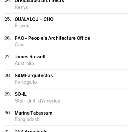
24.
Orkidstudio Architects
Kenya
25.
OUALALOU + CHOI
Francia
26.
PAO – People’s Architecture Office
Cina
27.
James Russell
Australia
28.
SAMI-arquitectos
Portogallo
29.
SO-IL
Stati Uniti d’America
30.
Marina Tabassum
Bangladesh
31.
TNA Architects