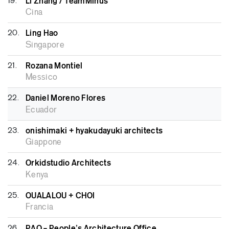
19.
Li Zhang / TeamMinus
Cina
20.
Ling Hao
Singapore
21.
Rozana Montiel
Messico
22.
Daniel Moreno Flores
Ecuador
23.
onishimaki + hyakudayuki architects
Giappone
24.
Orkidstudio Architects
Kenya
25.
OUALALOU + CHOI
Francia
26.
PAO – People’s Architecture Office