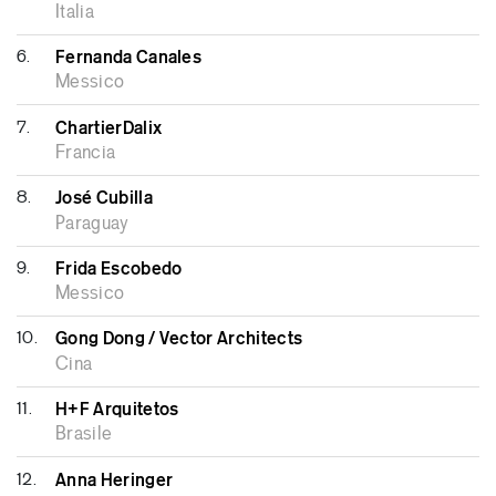
Italia
6.
Fernanda Canales
Messico
7.
ChartierDalix
Francia
8.
José Cubilla
Paraguay
9.
Frida Escobedo
Messico
10.
Gong Dong / Vector Architects
Cina
11.
H+F Arquitetos
Brasile
12.
Anna Heringer