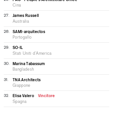
Cina
27.
James Russell
Australia
28.
SAMI-arquitectos
Portogallo
29.
SO-IL
Stati Uniti d’America
30.
Marina Tabassum
Bangladesh
31.
TNA Architects
Giappone
32.
Elisa Valero
Vincitore
Spagna