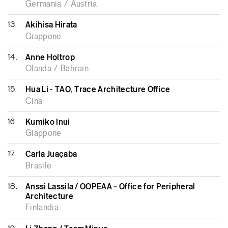
Germania / Austria
13.
Akihisa Hirata
Giappone
14.
Anne Holtrop
Olanda / Bahrain
15.
Hua Li - TAO, Trace Architecture Office
Cina
16.
Kumiko Inui
Giappone
17.
Carla Juaçaba
Brasile
18.
Anssi Lassila / OOPEAA – Office for Peripheral
Architecture
Finlandia