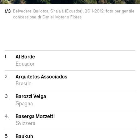
1/3
Belvedere Quilotoa, Shalalá (Ecuador), 2011-2012, foto per gentile
concessione di Daniel Moreno Flores
1.
Al Borde
Ecuador
2.
Arquitetos Associados
Brasile
3.
Barozzi Veiga
Spagna
4.
Baserga Mozzetti
Svizzera
5.
Baukuh