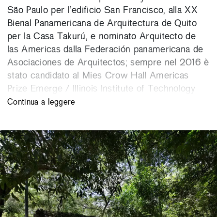
São Paulo per l’edificio San Francisco, alla XX
Bienal Panamericana de Arquitectura de Quito
per la Casa Takurú, e nominato Arquitecto de
las Americas dalla Federación panamericana de
Asociaciones de Arquitectos; sempre nel 2016 è
stato candidato al Mies Crow Hall Americas
Prize Emerge / Illinois Institute of Technology
College of Architecture Chicago. Nel 2012 è
Continua a leggere
stato premiato alla VII Bienal Iberoamericana de
Arquitectura y Urbanismo de Cádiz per la Casa
Pescador a Villa Florida (Paraguay). Nel 2011 ha
ricevuto il premio nazionale per l’Architettura
emergente dall’Ordine degli architetti del
Paraguay.