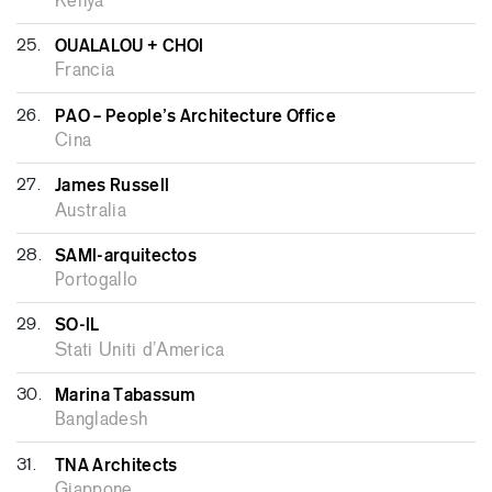
Kenya
25.
OUALALOU + CHOI
Francia
26.
PAO – People’s Architecture Office
Cina
27.
James Russell
Australia
28.
SAMI-arquitectos
Portogallo
29.
SO-IL
Stati Uniti d’America
30.
Marina Tabassum
Bangladesh
31.
TNA Architects
Giappone