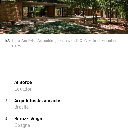
1/3
Casa Ara Pytu, Asunción (Paraguay), 2010. © Foto di Federico
Cairoli
1.
Al Borde
Ecuador
2.
Arquitetos Associados
Brasile
3.
Barozzi Veiga
Spagna