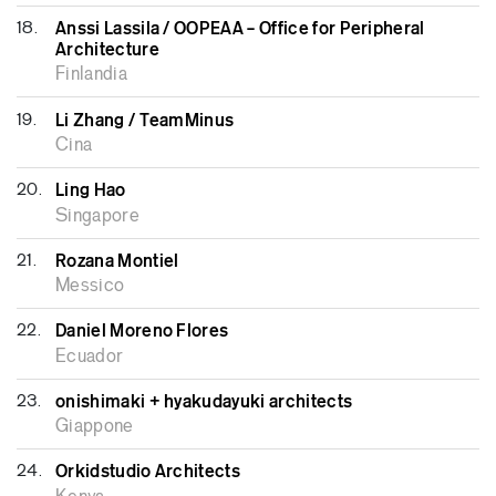
18.
Anssi Lassila / OOPEAA – Office for Peripheral
Architecture
Finlandia
19.
Li Zhang / TeamMinus
Cina
20.
Ling Hao
Singapore
21.
Rozana Montiel
Messico
22.
Daniel Moreno Flores
Ecuador
23.
onishimaki + hyakudayuki architects
Giappone
24.
Orkidstudio Architects