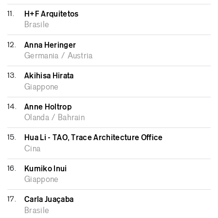
11.
H+F Arquitetos
Brasile
12.
Anna Heringer
Germania / Austria
13.
Akihisa Hirata
Giappone
14.
Anne Holtrop
Olanda / Bahrain
15.
Hua Li - TAO, Trace Architecture Office
Cina
16.
Kumiko Inui
Giappone
17.
Carla Juaçaba
Brasile