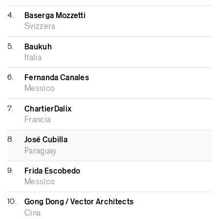
4.
Baserga Mozzetti
Svizzera
5.
Baukuh
Italia
6.
Fernanda Canales
Messico
7.
ChartierDalix
Francia
8.
José Cubilla
Paraguay
9.
Frida Escobedo
Messico
10.
Gong Dong / Vector Architects
Cina