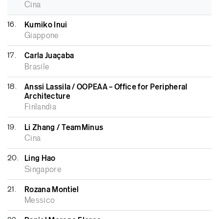
Cina
16.
Kumiko Inui
Giappone
17.
Carla Juaçaba
Brasile
18.
Anssi Lassila / OOPEAA – Office for Peripheral
Architecture
Finlandia
19.
Li Zhang / TeamMinus
Cina
20.
Ling Hao
Singapore
21.
Rozana Montiel
Messico