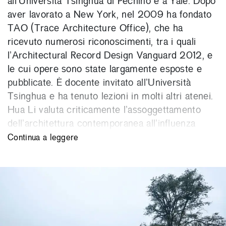
all’Università Tsinghua di Pechino e a Yale. Dopo
aver lavorato a New York, nel 2009 ha fondato
TAO (Trace Architecture Office), che ha
ricevuto numerosi riconoscimenti, tra i quali
l’Architectural Record Design Vanguard 2012, e
le cui opere sono state largamente esposte e
pubblicate. È docente invitato all’Università
Tsinghua e ha tenuto lezioni in molti altri atenei.
Hua Li valuta criticamente l’assoggettamento
dell’architettura contemporanea all’influenza
delle mode e dei media nell’epoca della
Continua a leggere
globalizzazione e del consumismo, e immagina
l’architettura come un organismo in evoluzione,
un’entità inscindibile dal suo contesto, piuttosto
che un mero oggetto formale.