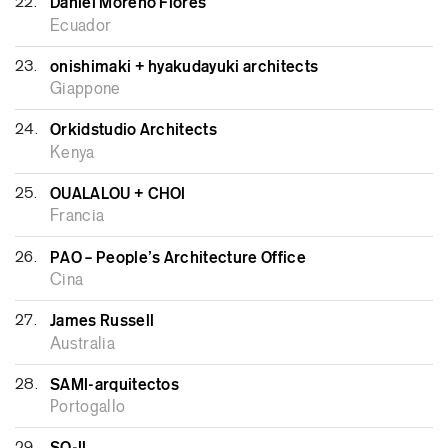
22.
Daniel Moreno Flores
Ecuador
23.
onishimaki + hyakudayuki architects
Giappone
24.
Orkidstudio Architects
Kenya
25.
OUALALOU + CHOI
Francia
26.
PAO – People’s Architecture Office
Cina
27.
James Russell
Australia
28.
SAMI-arquitectos
Portogallo