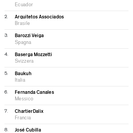
Ecuador
2.
Arquitetos Associados
Brasile
3.
Barozzi Veiga
Spagna
4.
Baserga Mozzetti
Svizzera
5.
Baukuh
Italia
6.
Fernanda Canales
Messico
7.
ChartierDalix
Francia
8.
José Cubilla