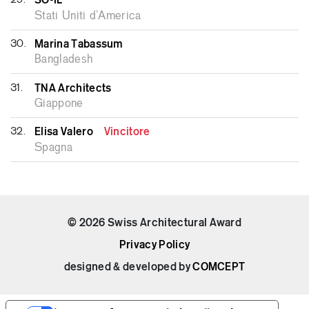
29.
SO-IL
Stati Uniti d’America
30.
Marina Tabassum
Bangladesh
31.
TNA Architects
Giappone
32.
Elisa Valero
Vincitore
Spagna
© 2026 Swiss Architectural Award
Privacy Policy
designed & developed by
COMCEPT