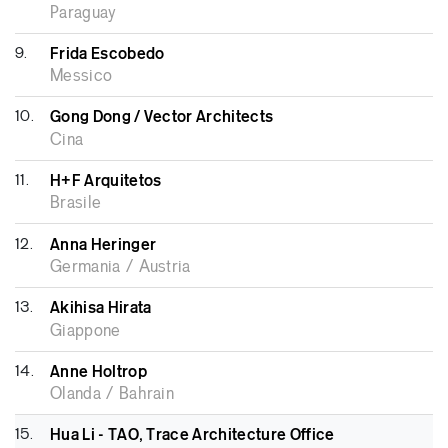
Paraguay
9.
Frida Escobedo
Messico
10.
Gong Dong / Vector Architects
Cina
11.
H+F Arquitetos
Brasile
12.
Anna Heringer
Germania / Austria
13.
Akihisa Hirata
Giappone
14.
Anne Holtrop
Olanda / Bahrain
15.
Hua Li - TAO, Trace Architecture Office