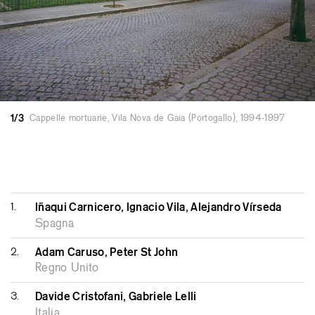
1/3
Cappelle mortuarie, Vila Nova de Gaia (Portogallo), 1994-1997
1.
Iñaqui Carnicero, Ignacio Vila, Alejandro Vírseda
Spagna
2.
Adam Caruso, Peter St John
Regno Unito
3.
Davide Cristofani, Gabriele Lelli
Italia