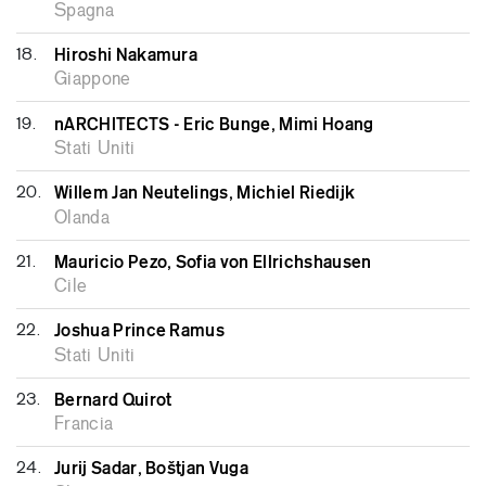
Spagna
18.
Hiroshi Nakamura
Giappone
19.
nARCHITECTS - Eric Bunge, Mimi Hoang
Stati Uniti
20.
Willem Jan Neutelings, Michiel Riedijk
Olanda
21.
Mauricio Pezo, Sofia von Ellrichshausen
Cile
22.
Joshua Prince Ramus
Stati Uniti
23.
Bernard Quirot
Francia
24.
Jurij Sadar, Boštjan Vuga