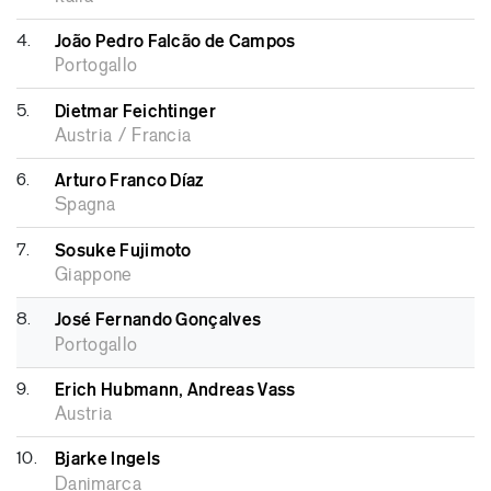
4.
João Pedro Falcão de Campos
Portogallo
5.
Dietmar Feichtinger
Austria / Francia
6.
Arturo Franco Díaz
Spagna
7.
Sosuke Fujimoto
Giappone
8.
José Fernando Gonçalves
Portogallo
9.
Erich Hubmann, Andreas Vass
Austria
10.
Bjarke Ingels
Danimarca