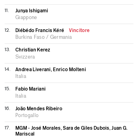
11.
Junya Ishigami
Giappone
12.
Diébédo Francis Kéré
Vincitore
Burkina Faso / Germania
13.
Christian Kerez
Svizzera
14.
Andrea Liverani, Enrico Molteni
Italia
15.
Fabio Mariani
Italia
16.
João Mendes Ribeiro
Portogallo
17.
MGM - José Morales, Sara de Giles Dubois, Juan G.
Mariscal