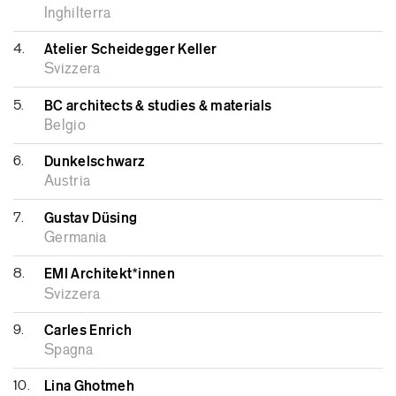
Inghilterra
4.
Atelier Scheidegger Keller
Svizzera
5.
BC architects & studies & materials
Belgio
6.
Dunkelschwarz
Austria
7.
Gustav Düsing
Germania
8.
EMI Architekt*innen
Svizzera
9.
Carles Enrich
Spagna
10.
Lina Ghotmeh