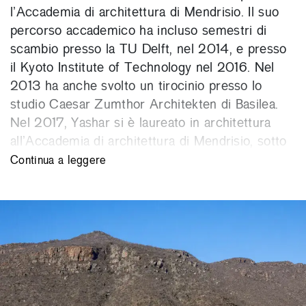
l’Accademia di architettura di Mendrisio. Il suo
percorso accademico ha incluso semestri di
scambio presso la TU Delft, nel 2014, e presso
il Kyoto Institute of Technology nel 2016. Nel
2013 ha anche svolto un tirocinio presso lo
studio Caesar Zumthor Architekten di Basilea.
Nel 2017, Yashar si è laureato in architettura
all’Accademia di architettura di Mendrisio, sotto
la guida del professor Valerio Olgiati. Nello
Continua a leggere
stesso anno ha fondato Yektajo Architects in
Messico, segnando così l’inizio del suo influsso
sull’architettura della regione. Ha aperto un
ufficio a Todos Santos, BCS, nel 2018, e nel
2023 ha ampliato la sua attività con un secondo
ufficio a Querétaro (Messico).
Il lavoro di Yashar ha ricevuto ampi