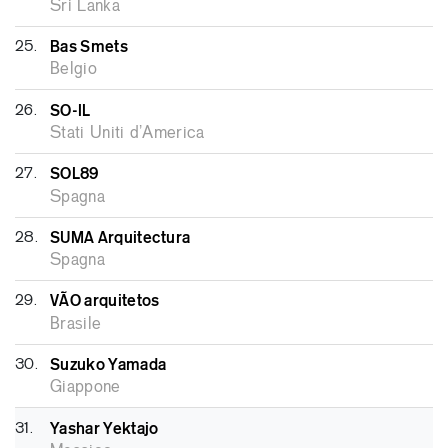
Sri Lanka
25.
Bas Smets
Belgio
26.
SO-IL
Stati Uniti d’America
27.
SOL89
Spagna
28.
SUMA Arquitectura
Spagna
29.
VÃO arquitetos
Brasile
30.
Suzuko Yamada
Giappone
31.
Yashar Yektajo