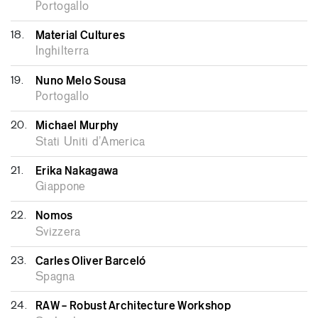
Portogallo
18.
Material Cultures
Inghilterra
19.
Nuno Melo Sousa
Portogallo
20.
Michael Murphy
Stati Uniti d’America
21.
Erika Nakagawa
Giappone
22.
Nomos
Svizzera
23.
Carles Oliver Barceló
Spagna
24.
RAW – Robust Architecture Workshop