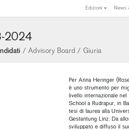
Edizioni
News 
3-2024
ndidati
/
Advisory Board
/
Giuria
Per Anna Heringer (Rose
è uno strumento per migl
livello internazionale n
School a Rudrapur, in Ba
tesi di laurea alla Univer
Gestantung Linz. Da all
sviluppato e diffuso il s