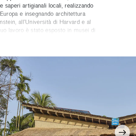
 saperi artigianali locali, realizzando
d Europa e insegnando architettura
nstein, all’Università di Harvard e al
 suo lavoro è stato esposto in musei di
il MoMA di New York, la Cité de
imoine di Parigi, il Museo ICO di
Venezia. Ha ricevuto numerosi premi,
 for Architecture, il Global Award for
e, il New European Bauhaus Prize
 e l’Archdaily Building of the Year
nferito la cattedra onoraria “Earthen
ultures and Sustainable Development”.
ta dell’Ordine al Merito dal Presidente
eier.