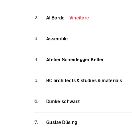
2.
Al Borde
Vincitore
3.
Assemble
4.
Atelier Scheidegger Keller
5.
BC architects & studies & materials
6.
Dunkelschwarz
7.
Gustav Düsing