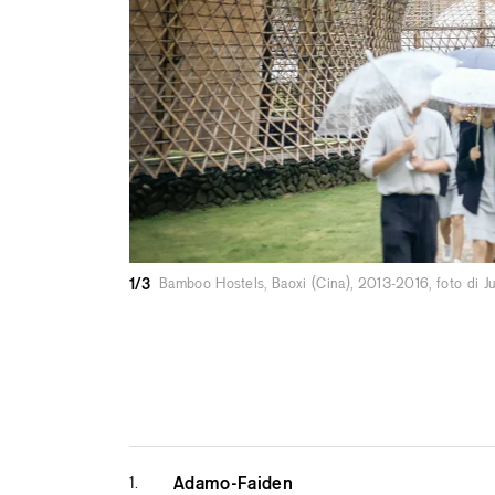
1/3
Bamboo Hostels, Baoxi (Cina), 2013-2016, foto di J
1.
Adamo-Faiden