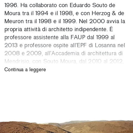
1996. Ha collaborato con Eduardo Souto de
Moura tra il 1994 e il 1998, e con Herzog & de
Meuron tra il 1998 e il 1999. Nel 2000 avvia la
propria attività di architetto indipendente. È
professore assistente alla FAUP dal 1999 al
2013 e professore ospite all’EPF di Losanna nel
2008 e 2009, all’Accademia di architettura di
Mendrisio, con Souto Moura, dal 2010 al 2012,
e alla Escuela Técnica Superior de Arquitectura
Continua a leggere
/ Universidad de Navarra nel 2012. Dal 2015 è
visiting professor presso il Politecnico di Milano.
Ha vinto il concorso internazionale di
progettazione per il Museo di arte e archeologia
di Vale do Côa, con Tiago Pimentel (2004-
2009), è ha ricevuto distinzioni quali, nel 2013,
il Premio Bauwelt e Baku UIA International