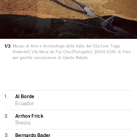
Award e, nel 2014, il Douro Award. Nel 2008 è
stato nominato per la Star Tracking – Global
Portuguese Talent e nel 2009 per Europa 40
under 40.
1/3
Museo di Arte e Archeologia della Valle del Côa (con Tiago
Pimentel), Vila Nova de Foz Côa (Portogallo), 2004-2010. © Foto
per gentile concessione di Camilo Rebelo
1.
Al Borde
Ecuador
2.
Arrhov Frick
Svezia
3.
Bernardo Bader