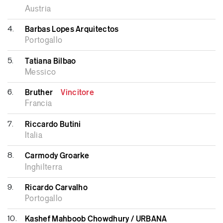
Austria
4.
Barbas Lopes Arquitectos
Portogallo
5.
Tatiana Bilbao
Messico
6.
Bruther
Vincitore
Francia
7.
Riccardo Butini
Italia
8.
Carmody Groarke
Inghilterra
9.
Ricardo Carvalho
Portogallo
10.
Kashef Mahboob Chowdhury / URBANA