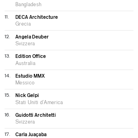
Bangladesh
11.
DECA Architecture
Grecia
12.
Angela Deuber
Svizzera
13.
Edition Office
Australia
14.
Estudio MMX
Messico
15.
Nick Gelpi
Stati Uniti d’America
16.
Guidotti Architetti
Svizzera
17.
Carla Juaçaba